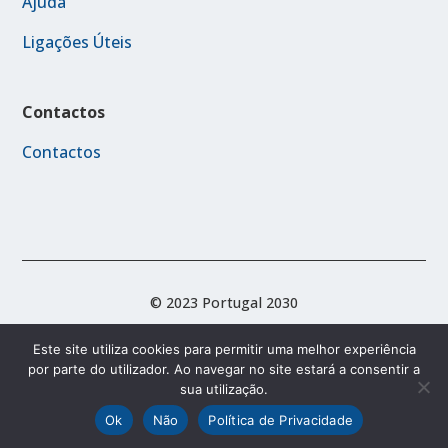
Ajuda
Ligações Úteis
Contactos
Contactos
© 2023 Portugal 2030
Este site utiliza cookies para permitir uma melhor experiência
por parte do utilizador. Ao navegar no site estará a consentir a
Acessibilidade
Política de Privacidade
sua utilização.
Termos e Condições
Ok
Não
Política de Privacidade