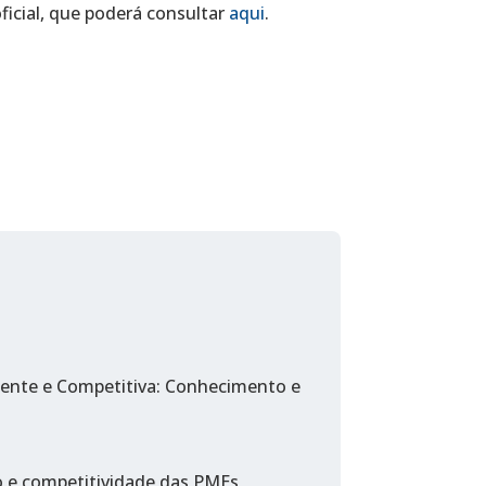
icial, que poderá consultar
aqui
.
igente e Competitiva: Conhecimento e
o e competitividade das PMEs