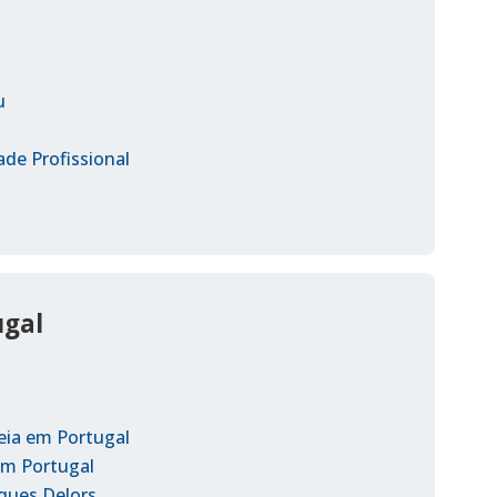
u
ade Profissional
ugal
eia em Portugal
em Portugal
ques Delors