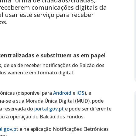
o uma forma de cidadãos/cidadãs,
receberem comunicações digitais da
l usar este serviço para receber
os.
centralizadas e substituem as em papel
, deixa de receber notificações do Balcão dos
clusivamente em formato digital:
rónicas (disponível para
Android
e
iOS
), e
rna-se a sua Morada Única Digital (MUD), pode
ea reservada do
portal gov.pt
e pode ser diferente
ou à operação do Balcão dos Fundos.
al gov.p
t e na aplicação Notificações Eletrónicas